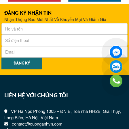
ĐĂNG KÝ NHẬN TIN
Nhận Thộng Báo Mới Nhất Về Khuyến Mại Và Giảm Giá
LIÊN HỆ VỚI CHÚNG TÔI
VP Hà Nội: Phòng 1005 – ĐN B, Tòa nhà HH2B, Gia Thụy,
Long Biên, Hà Nội, Việt Nam
contact@cuonganhvn.com