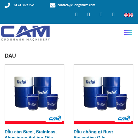
+84 24 3872 3571
contact@cuonganhvn.com
DẦU
Dầu cán Steel, Stainless,
Dầu chống gỉ Rust
Alumiinum Rolling Oils
Preventive Oils