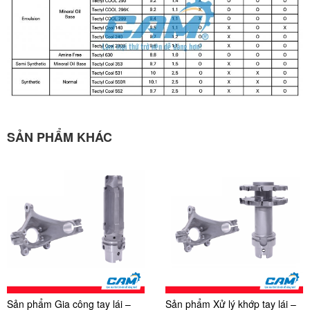
SẢN PHẨM KHÁC
Sản phẩm Gia công tay lái –
Sản phẩm Xử lý khớp tay lái –