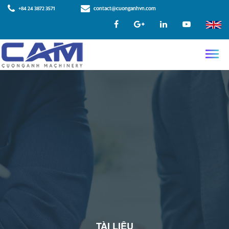
+84 24 3872 3571
contact@cuonganhvn.com
TÀI LIỆU