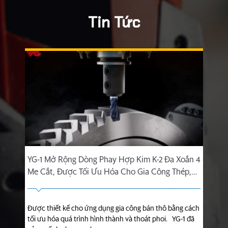
Tin Tức
YG-1 Mở Rộng Dòng Phay Hợp Kim K-2 Đa Xoắn 4
Me Cắt, Được Tối Ưu Hóa Cho Gia Công Thép,
Thép Không Gỉ Và Gang.
Được thiết kế cho ứng dụng gia công bán thô bằng cách
tối ưu hóa quá trình hình thành và thoát phoi. YG-1 đã