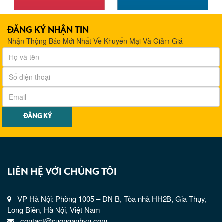
ĐĂNG KÝ NHẬN TIN
Nhận Thộng Báo Mới Nhất Về Khuyến Mại Và Giảm Giá
LIÊN HỆ VỚI CHÚNG TÔI
VP Hà Nội: Phòng 1005 – ĐN B, Tòa nhà HH2B, Gia Thụy,
Long Biên, Hà Nội, Việt Nam
contact@cuonganhvn.com