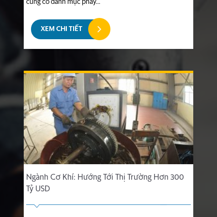
củng cố danh mục phay...
XEM CHI TIẾT
Ngành Cơ Khí: Hướng Tới Thị Trường Hơn 300
Tỷ USD