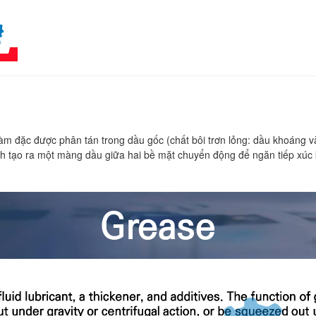
 làm đặc được phân tán trong dầu gốc (chất bôi trơn lỏng: dầu khoáng v
 tạo ra một màng dầu giữa hai bề mặt chuyển động để ngăn tiếp xúc ki