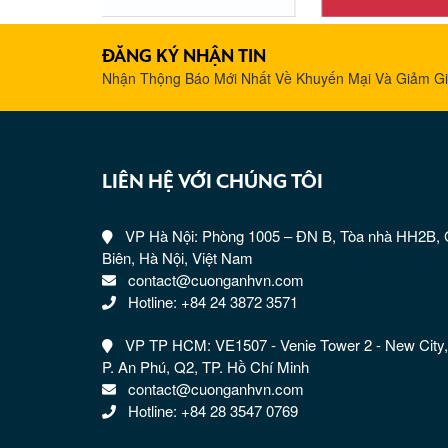
ĐĂNG KÝ NHẬN TIN
Nhận Thộng Báo Mới Nhất Về Khuyến Mại Và Giảm G
LIÊN HỆ VỚI CHÚNG TÔI
VP Hà Nội: Phòng 1005 – ĐN B, Tòa nhà HH2B, 
Biên, Hà Nội, Việt Nam
contact@cuonganhvn.com
Hotline: +84 24 3872 3571
VP TP HCM: VE1507 - Venie Tower 2 - New City,
P. An Phú, Q2, TP. Hồ Chí Minh
contact@cuonganhvn.com
Hotline: +84 28 3547 0769