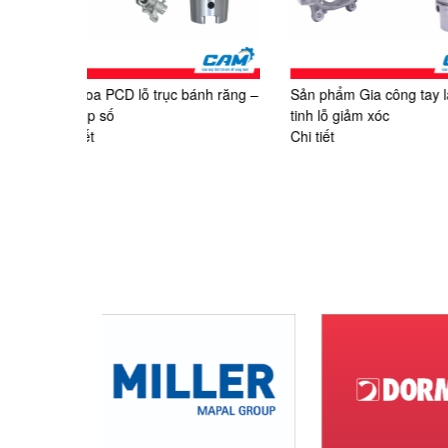
nh răng –
Sản phẩm Gia công tay lái – dao
Sản phẩm Xử lý khớ
tinh lỗ giảm xóc
dao phay đĩa đôi t
Chi tiết
Chi tiết