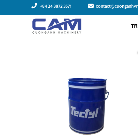
+84 24 3872 3571
contact@cuonganhv
TR