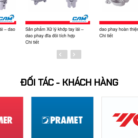
p tay lái –
dao phay hoàn thiện rãnh dầu
Gia công vỏ 
ích hợp
Chi tiết
mặt
Chi tiết
ĐỐI TÁC - KHÁCH HÀNG