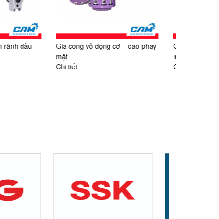
động cơ – dao phay
Gia công vỏ động cơ – phay bề
Gia công
mặt
thô lỗ lắ
Chi tiết
Chi tiết