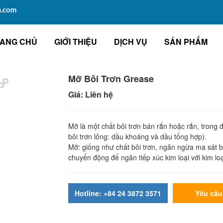
n.com
ANG CHỦ
GIỚI THIỆU
DỊCH VỤ
SẢN PHẨM
Mỡ Bôi Trơn Grease
Giá: Liên hệ
Mỡ là một chất bôi trơn bán rắn hoặc rắn, trong
bôi trơn lỏng: dầu khoáng và dầu tổng hợp).
Mỡ: giống như chất bôi trơn, ngăn ngừa ma sát 
chuyển động để ngăn tiếp xúc kim loại với kim loạ
Hotline: +84 24 3872 3571
Yêu cầu